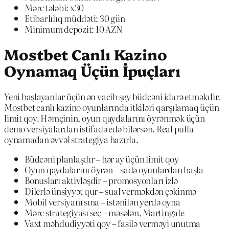
Mərc tələbi: x30
Etibarlılıq müddəti: 30 gün
Minimum depozit: 10 AZN
Mostbet Canlı Kazino
Oynamaq Üçün İpuçları
Yeni başlayanlar üçün ən vacib şey büdcəni idarə etməkdir.
Mostbet canlı kazino oyunlarında itkiləri qarşılamaq üçün
limit qoy. Həmçinin, oyun qaydalarını öyrənmək üçün
demo versiyalardan istifadə edə bilərsən. Real pulla
oynamadan əvvəl strategiya hazırla.
Büdcəni planlaşdır – hər ay üçün limit qoy
Oyun qaydalarını öyrən – sadə oyunlardan başla
Bonusları aktivləşdir – promosyonları izlə
Dilerlə ünsiyyət qur – sual verməkdən çəkinmə
Mobil versiyanı sına – istənilən yerdə oyna
Mərc strategiyası seç – məsələn, Martingale
Vaxt məhdudiyyəti qoy – fasilə verməyi unutma