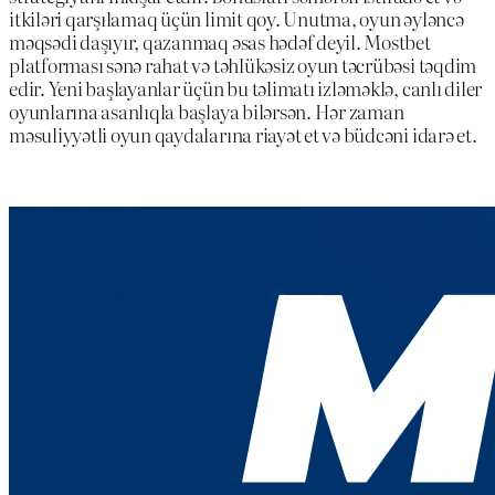
itkiləri qarşılamaq üçün limit qoy. Unutma, oyun əyləncə
məqsədi daşıyır, qazanmaq əsas hədəf deyil. Mostbet
platforması sənə rahat və təhlükəsiz oyun təcrübəsi təqdim
edir. Yeni başlayanlar üçün bu təlimatı izləməklə, canlı diler
oyunlarına asanlıqla başlaya bilərsən. Hər zaman
məsuliyyətli oyun qaydalarına riayət et və büdcəni idarə et.