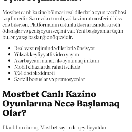
Mostbet canlı kazino bölməsi real dilerlərlə oyun təcrübəsi
təqdim edir. Sən evdə oturub, əsl kazino atmosferini hiss
edə bilərsən. Platformanın üstünlükləri arasında sürətli
ödənişlər və geniş oyun seçimi var. Yeni başlayanlar üçün
bu, ən yaxşı başlanğıc nöqtəsidir.
Real vaxt rejimində dilerlərlə ünsiyyət
Yüksək keyfiyyətli video yayım
Azərbaycan manatı ilə oynamaq imkanı
Mobil cihazlarda rahat istifadə
7/24 dəstək xidməti
Sərfəli bonuslar və promosyonlar
Mostbet Canlı Kazino
Oyunlarına Necə Başlamaq
Olar?
İlk addım olaraq, Mostbet saytında qeydiyyatdan