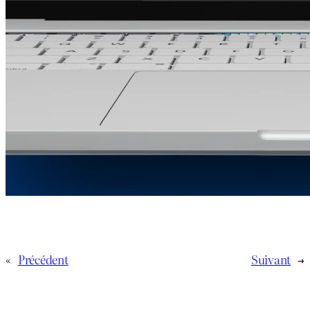
«
Précédent
Suivant
→