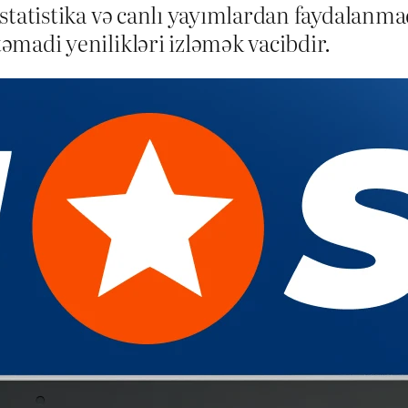
tatistika və canlı yayımlardan faydalanma
madi yenilikləri izləmək vacibdir.