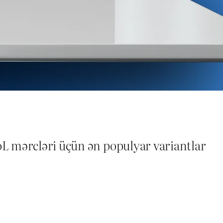
L mərcləri üçün ən populyar variantlar