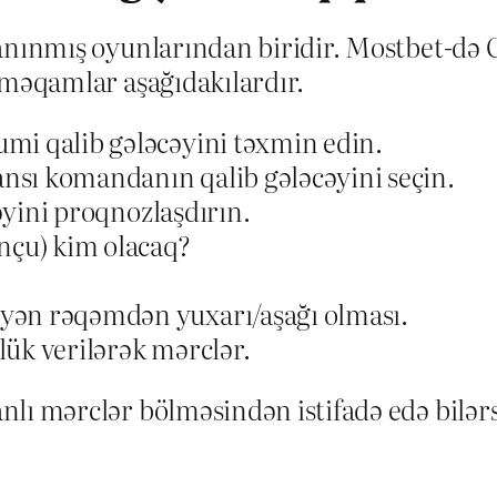
anınmış oyunlarından biridir. Mostbet-də C
 məqamlar aşağıdakılardır.
mi qalib gələcəyini təxmin edin.
ansı komandanın qalib gələcəyini seçin.
əyini proqnozlaşdırın.
nçu) kim olacaq?
yən rəqəmdən yuxarı/aşağı olması.
ük verilərək mərclər.
lı mərclər bölməsindən istifadə edə bilər