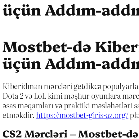
üçün Addım-addı
Mostbet-də Kiber
üçün Addım-addı
Kiberidman mərcləri getdikcə populyarla
Dota 2 və LoL kimi məşhur oyunlara mərclə
əsas məqamları və praktiki məsləhətləri 
etməkdir.
https://mostbet-giris-az.org/
pla
CS2 Mərcləri – Mostbet-də