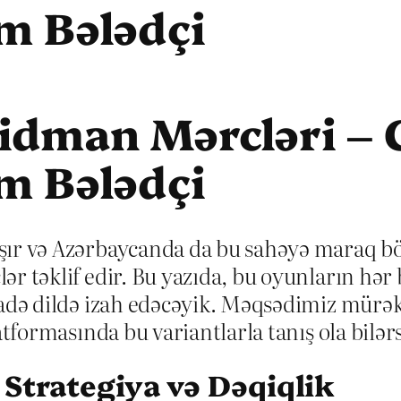
m Bələdçi
idman Mərcləri – C
m Bələdçi
şır və Azərbaycanda da bu sahəyə maraq b
r təklif edir. Bu yazıda, bu oyunların hə
sadə dildə izah edəcəyik. Məqsədimiz mürə
tformasında bu variantlarla tanış ola bilərs
 Strategiya və Dəqiqlik