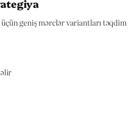
rategiya
 üçün geniş mərclər variantları təqdim
əlir