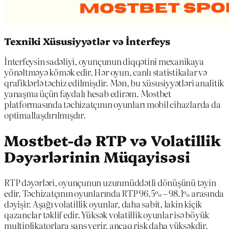
Texniki Xüsusiyyətlər və İnterfeys
İnterfeysin sadəliyi, oyunçunun diqqətini mexanikaya
yönəltməyə kömək edir. Hər oyun, canlı statistikalar və
qrafiklərlə təchiz edilmişdir. Mən, bu xüsusiyyətləri analitik
yanaşma üçün faydalı hesab edirəm. Mostbet
platformasında təchizatçının oyunları mobil cihazlarda da
optimallaşdırılmışdır.
Mostbet-də RTP və Volatillik
Dəyərlərinin Müqayisəsi
RTP dəyərləri, oyunçunun uzunmüddətli dönüşünü təyin
edir. Təchizatçının oyunlarında RTP 96.5% – 98.1% arasında
dəyişir. Aşağı volatillik oyunlar, daha sabit, lakin kiçik
qazanclar təklif edir. Yüksək volatillik oyunlar isə böyük
multiplikatorlara şans verir, ancaq risk daha yüksəkdir.