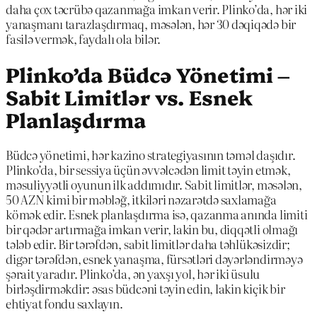
daha çox təcrübə qazanmağa imkan verir. Plinko’da, hər iki
yanaşmanı tarazlaşdırmaq, məsələn, hər 30 dəqiqədə bir
fasilə vermək, faydalı ola bilər.
Plinko’da Büdcə Yönetimi –
Sabit Limitlər vs. Esnek
Planlaşdırma
Büdcə yönetimi, hər kazino strategiyasının təməl daşıdır.
Plinko’da, bir sessiya üçün əvvəlcədən limit təyin etmək,
məsuliyyətli oyunun ilk addımıdır. Sabit limitlər, məsələn,
50 AZN kimi bir məbləğ, itkiləri nəzarətdə saxlamağa
kömək edir. Esnek planlaşdırma isə, qazanma anında limiti
bir qədər artırmağa imkan verir, lakin bu, diqqətli olmağı
tələb edir. Bir tərəfdən, sabit limitlər daha təhlükəsizdir;
digər tərəfdən, esnek yanaşma, fürsətləri dəyərləndirməyə
şərait yaradır. Plinko’da, ən yaxşı yol, hər iki üsulu
birləşdirməkdir: əsas büdcəni təyin edin, lakin kiçik bir
ehtiyat fondu saxlayın.