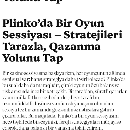
Plinko’da Bir Oyun
Sessiyası – Stratejileri
Tarazla, Qazanma
Yolunu Tap
Bir kazino sessiyasına başlayarkən, hər oyunçunun ağlında
eyni sual var: hansı strategiya daha təsirli olacaq? Plinko’da
bu sual daha da maraqlıdır, çünki oyunun özü balans və
risk arasında incə bir xətt çəkir. Bir tərəfdən, sürətli qərarlar
və ani mükafatlar cazibədardır; digər tərəfdən,
uzunmüddətli düşüncə və nüanslı yanaşma olmadan,
sessiya tez bir zamanda gözlənilməz nəticələrə gətirib
çıxara bilər. Bu məqalədə, Plinko’da bir oyun sessiyasını
necə təşkil edə biləcəyinizi, fərqli strategiyaları müqayisə
edərək, daha balanslı bir yanaşma təklif edirəm.