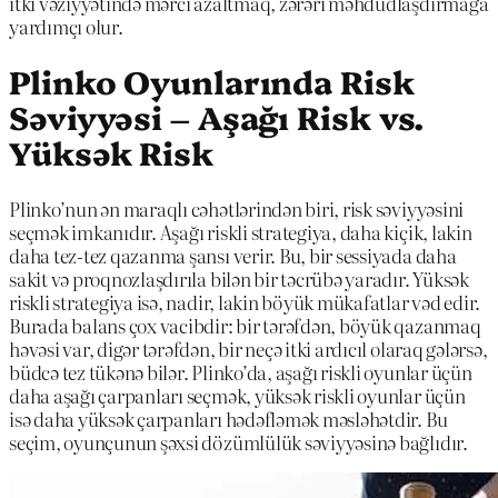
itki vəziyyətində mərci azaltmaq, zərəri məhdudlaşdırmağa
yardımçı olur.
Plinko Oyunlarında Risk
Səviyyəsi – Aşağı Risk vs.
Yüksək Risk
Plinko’nun ən maraqlı cəhətlərindən biri, risk səviyyəsini
seçmək imkanıdır. Aşağı riskli strategiya, daha kiçik, lakin
daha tez-tez qazanma şansı verir. Bu, bir sessiyada daha
sakit və proqnozlaşdırıla bilən bir təcrübə yaradır. Yüksək
riskli strategiya isə, nadir, lakin böyük mükafatlar vəd edir.
Burada balans çox vacibdir: bir tərəfdən, böyük qazanmaq
həvəsi var, digər tərəfdən, bir neçə itki ardıcıl olaraq gələrsə,
büdcə tez tükənə bilər. Plinko’da, aşağı riskli oyunlar üçün
daha aşağı çarpanları seçmək, yüksək riskli oyunlar üçün
isə daha yüksək çarpanları hədəfləmək məsləhətdir. Bu
seçim, oyunçunun şəxsi dözümlülük səviyyəsinə bağlıdır.