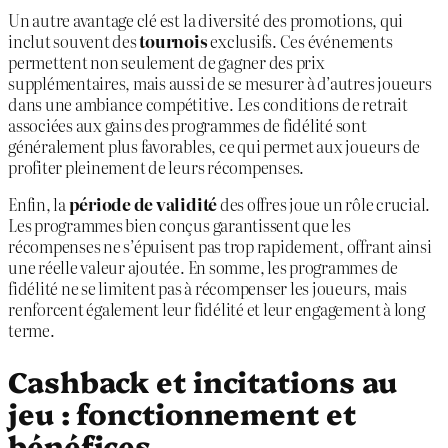
Un autre avantage clé est la diversité des promotions, qui
inclut souvent des
tournois
exclusifs. Ces événements
permettent non seulement de gagner des prix
supplémentaires, mais aussi de se mesurer à d’autres joueurs
dans une ambiance compétitive. Les conditions de retrait
associées aux gains des programmes de fidélité sont
généralement plus favorables, ce qui permet aux joueurs de
profiter pleinement de leurs récompenses.
Enfin, la
période de validité
des offres joue un rôle crucial.
Les programmes bien conçus garantissent que les
récompenses ne s’épuisent pas trop rapidement, offrant ainsi
une réelle valeur ajoutée. En somme, les programmes de
fidélité ne se limitent pas à récompenser les joueurs, mais
renforcent également leur fidélité et leur engagement à long
terme.
Cashback et incitations au
jeu : fonctionnement et
bénéfices