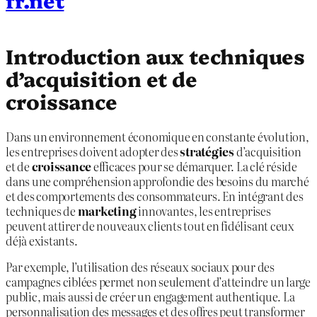
Introduction aux techniques
d’acquisition et de
croissance
Dans un environnement économique en constante évolution,
les entreprises doivent adopter des
stratégies
d’acquisition
et de
croissance
efficaces pour se démarquer. La clé réside
dans une compréhension approfondie des besoins du marché
et des comportements des consommateurs. En intégrant des
techniques de
marketing
innovantes, les entreprises
peuvent attirer de nouveaux clients tout en fidélisant ceux
déjà existants.
Par exemple, l’utilisation des réseaux sociaux pour des
campagnes ciblées permet non seulement d’atteindre un large
public, mais aussi de créer un engagement authentique. La
personnalisation des messages et des offres peut transformer