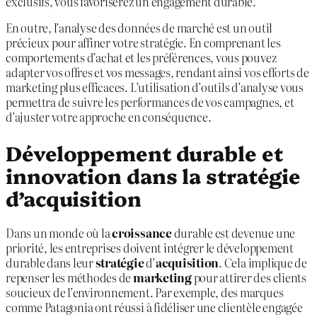
exclusifs, vous favoriserez un engagement durable.
En outre, l’analyse des données de marché est un outil
précieux pour affiner votre stratégie. En comprenant les
comportements d’achat et les préférences, vous pouvez
adapter vos offres et vos messages, rendant ainsi vos efforts de
marketing plus efficaces. L’utilisation d’outils d’analyse vous
permettra de suivre les performances de vos campagnes, et
d’ajuster votre approche en conséquence.
Développement durable et
innovation dans la stratégie
d’acquisition
Dans un monde où la
croissance
durable est devenue une
priorité, les entreprises doivent intégrer le développement
durable dans leur
stratégie
d’
acquisition
. Cela implique de
repenser les méthodes de
marketing
pour attirer des clients
soucieux de l’environnement. Par exemple, des marques
comme Patagonia ont réussi à fidéliser une clientèle engagée