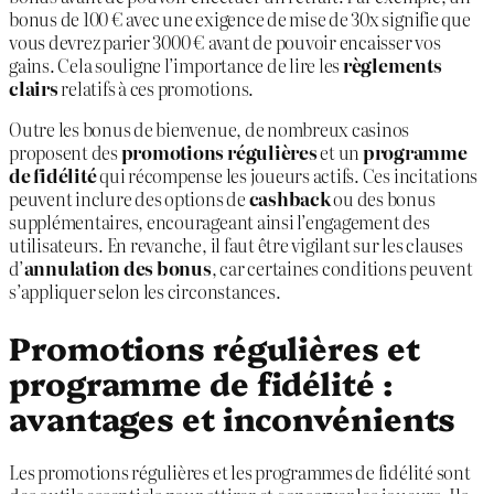
bonus de 100 € avec une exigence de mise de 30x signifie que
vous devrez parier 3000 € avant de pouvoir encaisser vos
gains. Cela souligne l’importance de lire les
règlements
clairs
relatifs à ces promotions.
Outre les bonus de bienvenue, de nombreux casinos
proposent des
promotions régulières
et un
programme
de fidélité
qui récompense les joueurs actifs. Ces incitations
peuvent inclure des options de
cashback
ou des bonus
supplémentaires, encourageant ainsi l’engagement des
utilisateurs. En revanche, il faut être vigilant sur les clauses
d’
annulation des bonus
, car certaines conditions peuvent
s’appliquer selon les circonstances.
Promotions régulières et
programme de fidélité :
avantages et inconvénients
Les promotions régulières et les programmes de fidélité sont