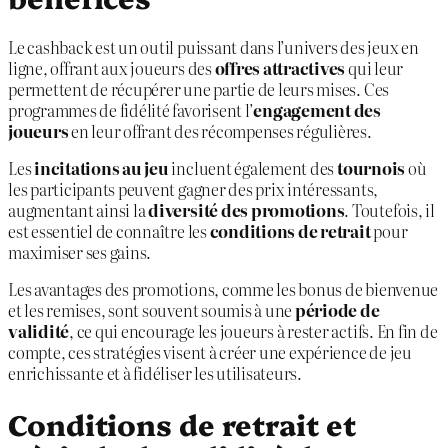
Le cashback est un outil puissant dans l’univers des jeux en
ligne, offrant aux joueurs des
offres attractives
qui leur
permettent de récupérer une partie de leurs mises. Ces
programmes de fidélité favorisent l’
engagement des
joueurs
en leur offrant des récompenses régulières.
Les
incitations au jeu
incluent également des
tournois
où
les participants peuvent gagner des prix intéressants,
augmentant ainsi la
diversité des promotions
. Toutefois, il
est essentiel de connaître les
conditions de retrait
pour
maximiser ses gains.
Les avantages des promotions, comme les bonus de bienvenue
et les remises, sont souvent soumis à une
période de
validité
, ce qui encourage les joueurs à rester actifs. En fin de
compte, ces stratégies visent à créer une expérience de jeu
enrichissante et à fidéliser les utilisateurs.
Conditions de retrait et