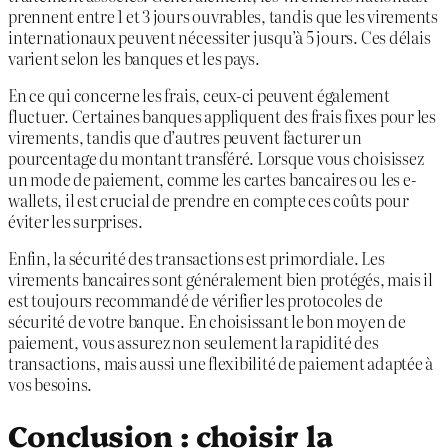
prennent entre 1 et 3 jours ouvrables, tandis que les virements
internationaux peuvent nécessiter jusqu’à 5 jours. Ces délais
varient selon les banques et les pays.
En ce qui concerne les frais, ceux-ci peuvent également
fluctuer. Certaines banques appliquent des frais fixes pour les
virements, tandis que d’autres peuvent facturer un
pourcentage du montant transféré. Lorsque vous choisissez
un mode de paiement, comme les cartes bancaires ou les e-
wallets, il est crucial de prendre en compte ces coûts pour
éviter les surprises.
Enfin, la sécurité des transactions est primordiale. Les
virements bancaires sont généralement bien protégés, mais il
est toujours recommandé de vérifier les protocoles de
sécurité de votre banque. En choisissant le bon moyen de
paiement, vous assurez non seulement la rapidité des
transactions, mais aussi une flexibilité de paiement adaptée à
vos besoins.
Conclusion : choisir la