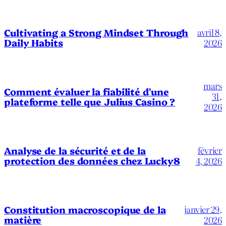
Cultivating a Strong Mindset Through
avril 8,
Daily Habits
2026
mars
Comment évaluer la fiabilité d'une
31,
plateforme telle que Julius Casino ?
2026
Analyse de la sécurité et de la
février
protection des données chez Lucky8
4, 2026
Constitution macroscopique de la
janvier 29,
matière
2026