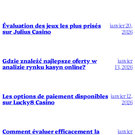
Évaluation des jeux les plus prisés
janvier 20,
sur Julius Casino
2026
Gdzie znaleźć najlepsze oferty w
janvier
analizie rynku kasyn online?
13, 2026
Les options de paiement disponibles
janvier 12,
sur Lucky8 Casino
2026
Comment évaluer efficacement la
janvier