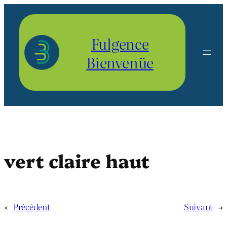
Aller
au
contenu
Fulgence
Bienvenüe
vert claire haut
«
Précédent
Suivant
→