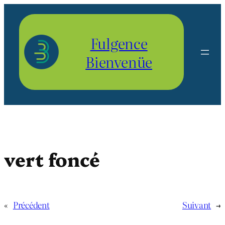
Aller
au
contenu
Fulgence
Bienvenüe
vert foncé
«
Précédent
Suivant
→