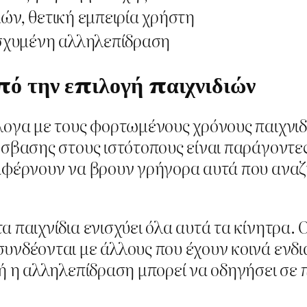
ών, θετική εμπειρία χρήστη
ισχυμένη αλληλεπίδραση
πό την επιλογή παιχνιδιών
λογα με τους φορτωμένους χρόνους παιχνιδ
ρόσβασης στους ιστότοπους είναι παράγοντε
ταφέρνουν να βρουν γρήγορα αυτά που αναζη
α παιχνίδια ενισχύει όλα αυτά τα κίνητρα.
συνδέονται με άλλους που έχουν κοινά ενδ
υτή η αλληλεπίδραση μπορεί να οδηγήσει σε