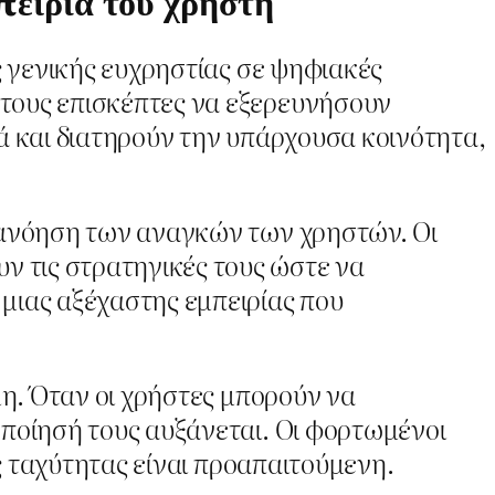
πειρία του χρήστη
ς γενικής ευχρηστίας σε ψηφιακές
τους επισκέπτες να εξερευνήσουν
ά και διατηρούν την υπάρχουσα κοινότητα,
τανόηση των αναγκών των χρηστών. Οι
 τις στρατηγικές τους ώστε να
μιας αξέχαστης εμπειρίας που
μη. Όταν οι χρήστες μπορούν να
ποίησή τους αυξάνεται. Οι φορτωμένοι
ς ταχύτητας είναι προαπαιτούμενη.