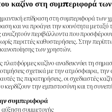
του καζίνο στη συμπεριφορά τω
 σημαντική επίδραση στη συμπεριφορά των
ραση και να προάγει την κοινότητα μεταξύ
τες αναζητούν περιβάλλοντα που προσφέρο
 χωρίς περιττές καθυστερήσεις. Στην περίπ
 ικανοποίησης των χρηστών.
 πλατφόρμες καζίνο αναδεικνύει τη σημασ
οτιμήσεις σχετικά με την ατμόσφαιρα, την 
 αυτές τις παρατηρήσεις, οι σχεδιαστές καζ
υ κερδίζουν την εμπιστοσύνη και τη συνεπ
την συμπεριφορά
, αύξηση συμμετοχής