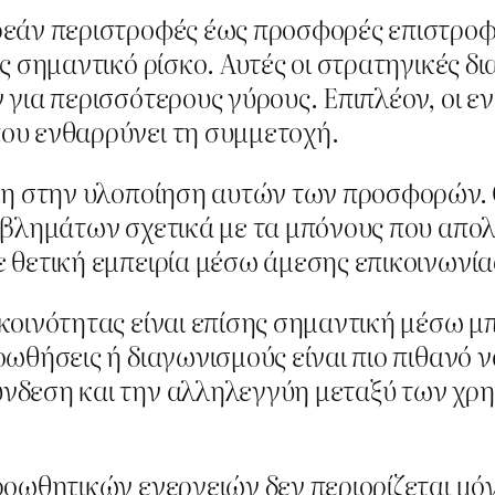
ρεάν περιστροφές έως προσφορές επιστροφή
ς σημαντικό ρίσκο. Αυτές οι στρατηγικές δ
 για περισσότερους γύρους. Επιπλέον, οι ε
ου ενθαρρύνει τη συμμετοχή.
μη στην υλοποίηση αυτών των προσφορών. Ο
ροβλημάτων σχετικά με τα μπόνους που απ
 θετική εμπειρία μέσω άμεσης επικοινωνία
 κοινότητας είναι επίσης σημαντική μέσω 
θήσεις ή διαγωνισμούς είναι πιο πιθανό να 
νδεση και την αλληλεγγύη μεταξύ των χρη
ροωθητικών ενεργειών δεν περιορίζεται μόν