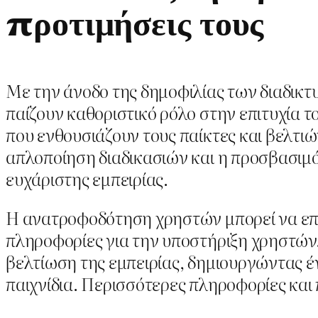
προτιμήσεις τους
Με την άνοδο της δημοφιλίας των διαδικτ
παίζουν καθοριστικό ρόλο στην επιτυχία τ
που ενθουσιάζουν τους παίκτες και βελτιώ
απλοποίηση διαδικασιών και η προσβασιμ
ευχάριστης εμπειρίας.
Η ανατροφοδότηση χρηστών μπορεί να επ
πληροφορίες για την υποστήριξη χρηστών
βελτίωση της εμπειρίας, δημιουργώντας έ
παιχνίδια. Περισσότερες πληροφορίες και 