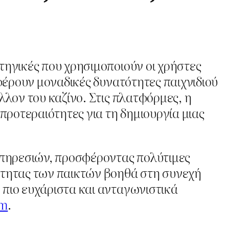
τηγικές που χρησιμοποιούν οι χρήστες
φέρουν μοναδικές δυνατότητες παιχνιδιού
λλον του καζίνο. Στις πλατφόρμες, η
ροτεραιότητες για τη δημιουργία μιας
πηρεσιών, προσφέροντας πολύτιμες
ότητας των παικτών βοηθά στη συνεχή
πιο ευχάριστα και ανταγωνιστικά
om
.