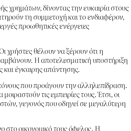
ς χρημάτων, δίνοντας την ευκαιρία στους
ιατηρούν τη συμμετοχή και το ενδιαφέρον,
νεργές προωθητικές ενέργειες
ι χρήστες θέλουν να ξέρουν ότι η
ολαμβάνουν. Η αποτελεσματική υποστήριξη
ς και έγκαιρης απάντησης.
μπόνους που προάγουν την αλληλεπίδραση.
μοιραστούν τις εμπειρίες τους. Έτσι, οι
στών, γεγονός που οδηγεί σε μεγαλύτερη
ο στο οικονομικό τους όφελος. Η