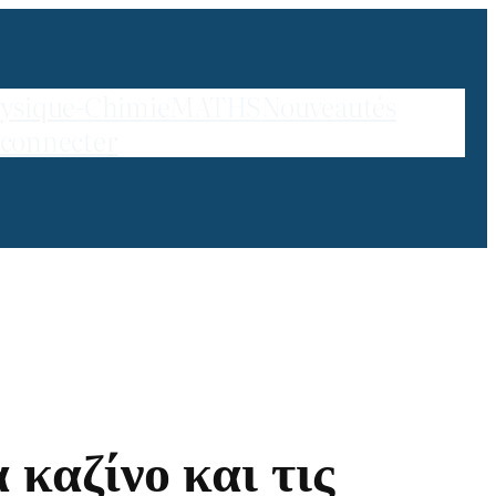
ysique-Chimie
MATHS
Nouveautés
 connecter
καζίνο και τις