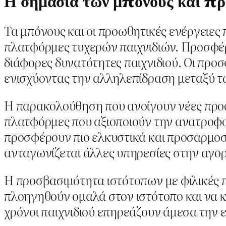
Η σημασία των μπόνους και προ
Τα μπόνους και οι προωθητικές ενέργειες
πλατφόρμες τυχερών παιχνιδιών. Προσφέρ
διάφορες δυνατότητες παιχνιδιού. Οι προ
ενισχύοντας την αλληλεπίδραση μεταξύ τ
Η παρακολούθηση που ανοίγουν νέες προο
πλατφόρμες που αξιοποιούν την ανατροφ
προσφέρουν πιο ελκυστικά και προσαρμοσ
ανταγωνίζεται άλλες υπηρεσίες στην αγο
Η προσβασιμότητα ιστότοπων με φιλικές πρ
πλοηγηθούν ομαλά στον ιστότοπο και να κ
χρόνοι παιχνιδιού επηρεάζουν άμεσα την ε