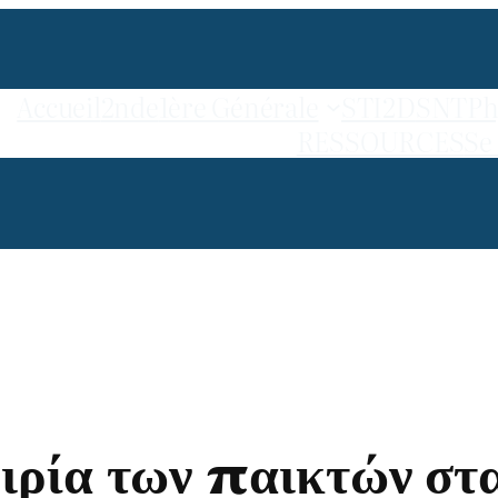
Accueil
2nde
1ère Générale
STI2D
SNT
Ph
RESSOURCES
Se
ιρία των παικτών στα 