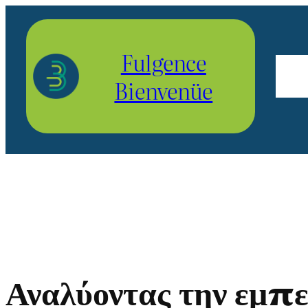
Aller
au
Fulgence
contenu
Bienvenüe
Αναλύοντας την εμπε