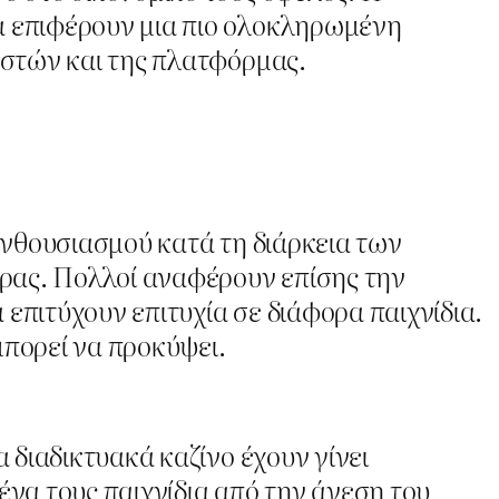
α επιφέρουν μια πιο ολοκληρωμένη
ηστών και της πλατφόρμας.
ενθουσιασμού κατά τη διάρκεια των
ιρας. Πολλοί αναφέρουν επίσης την
επιτύχουν επιτυχία σε διάφορα παιχνίδια.
μπορεί να προκύψει.
 διαδικτυακά καζίνο έχουν γίνει
α τους παιχνίδια από την άνεση του