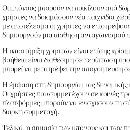
Οι μπόνους μπορούν να ποικίλουν από δω
χρήστες να δοκιμάσουν νέα παιχνίδια χωρί
με αποτέλεσμα οι χρήστες να επιστρέφουν
δημιουργούν μια αίσθηση ανταγωνισμού π
Η υποστήριξη χρηστών είναι επίσης κρίσι
βοήθεια είναι διαθέσιμη σε περίπτωση π
μπορεί να μετατρέψει την απογοήτευση σε
Η έμφαση στη δημιουργία μιας δυναμικής
Οι χρήστες που συμμετέχουν σε κοινές προω
πλατφόρμες μπορούν να ενισχύσουν τη σύ
διαρκή συμμετοχή.
Τελικά, η σημασία των μπόνους και των π