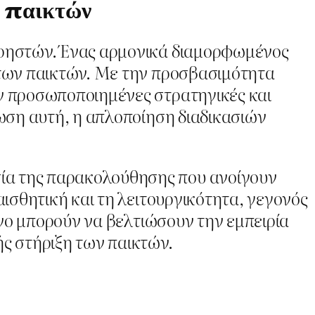
ν παικτών
 χρηστών. Ένας αρμονικά διαμορφωμένος
 των παικτών. Με την προσβασιμότητα
υν προσωποποιημένες στρατηγικές και
τωση αυτή, η απλοποίηση διαδικασιών
ία της παρακολούθησης που ανοίγουν
αισθητική και τη λειτουργικότητα, γεγονός
ίνο μπορούν να βελτιώσουν την εμπειρία
ής στήριξη των παικτών.