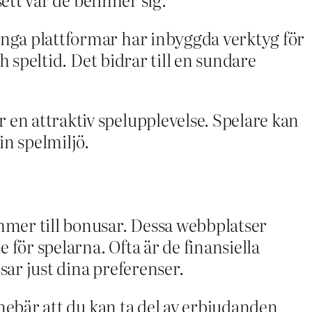
ånga plattformar har inbyggda verktyg för
h speltid. Det bidrar till en sundare
 en attraktiv spelupplevelse. Spelare kan
in spelmiljö.
ommer till bonusar. Dessa webbplatser
för spelarna. Ofta är de finansiella
sar just dina preferenser.
innebär att du kan ta del av erbjudanden