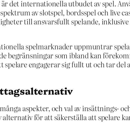
 är det internationella utbudet av spel. An
tt spektrum av slotspel, bordsspel och live
gheter till ansvarsfullt spelande, inklusive
ationella spelmarknader uppmuntrar spelar
an de begränsningar som ibland kan föreko
t spelare engagerar sig fullt ut och tar del
uttagsalternativ
ånga aspekter, och val av insättnings- och
lternativ för att säkerställa att spelare k