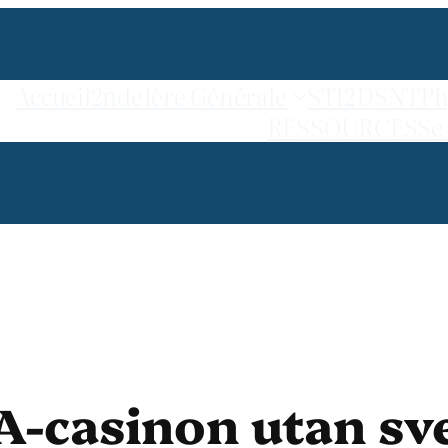
Accueil
2nde
1ère Générale
STI2D
SNT
Ph
RESSOURCES
Se
-casinon utan sve