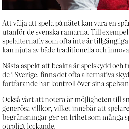
Att välja att spela på nätet kan vara en s
utanför de svenska ramarna. Till exempel 
spelalternativ som ofta inte är tillgängli
kan njuta av både traditionella och innovat
Nästa aspekt att beakta är spelskydd och t
de i Sverige, finns det ofta alternativa s
fortfarande har kontroll över sina spelv
Också värt att notera är möjligheten till
generösa villkor, vilket innebär att spela
begränsningar ger en frihet som många spe
otroligt lockande.