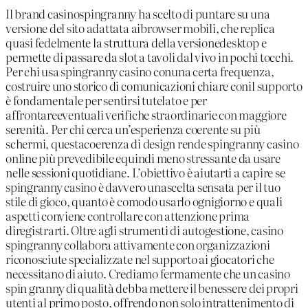
Il brand casinospingranny ha scelto di puntare su una
versione del sito adattata aibrowser mobili, che replica
quasi fedelmente la struttura della versionedesktop e
permette di passare da slot a tavoli dal vivo in pochi tocchi.
Per chi usa spingranny casino conuna certa frequenza,
costruire uno storico di comunicazioni chiare conil supporto
è fondamentale per sentirsi tutelato e per
affrontareeventuali verifiche straordinarie con maggiore
serenità. Per chi cerca un’esperienza coerente su più
schermi, questacoerenza di design rende spingranny casino
online più prevedibile equindi meno stressante da usare
nelle sessioni quotidiane. L’obiettivo è aiutarti a capire se
spingranny casino è davvero unascelta sensata per il tuo
stile di gioco, quanto è comodo usarlo ognigiorno e quali
aspetti conviene controllare con attenzione prima
diregistrarti. Oltre agli strumenti di autogestione, casino
spingranny collabora attivamente con organizzazioni
riconosciute specializzate nel supporto ai giocatori che
necessitano di aiuto. Crediamo fermamente che un casino
spin granny di qualità debba mettere il benessere dei propri
utenti al primo posto, offrendo non solo intrattenimento di