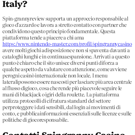
Italy?
Spin-grannyreview supporta un approccio responsabile al
gioco d’azzardo e lavora a stretto contatto con partner che
condividono questo principio fondamentale. Questa
piattaforma tende a piacere a chi ama
https://www.nintendo-master.com/profil/spingrannycasino
avere molti giochi adisposizione e non si spaventa davanti a
cataloghi lunghi e in continuaespansione. Arrivati a questo
punto è chiaro che il sito unisce diversi punti diforza a
qualche aspetto da valutare con attenzione, come avviene
perogni casinò internazionale non locale. I menu
lateralipossono essere nascosti per lasciare più area centrale
al flusso digioco, cosa che rende più piacevole seguire le
mani di blackjack o igiri della roulette. La piattaforma
utilizza protocolli di cifratura standard del settore
perproteggere i dati sensibili, dal login ai movimenti di
conto, e pubblicainformazioni essenziali sulle licenze e sulle
politiche di giocoresponsabile.
Contatti Spingranny Casino