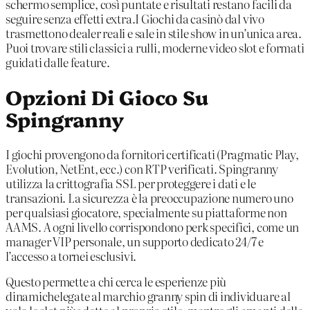
schermo semplice, così puntate e risultati restano facili da
seguire senza effetti extra.I Giochi da casinò dal vivo
trasmettono dealer reali e sale in stile show in un’unica area.
Puoi trovare stili classici a rulli, moderne video slot e formati
guidati dalle feature.
Opzioni Di Gioco Su
Spingranny
I giochi provengono da fornitori certificati (Pragmatic Play,
Evolution, NetEnt, ecc.) con RTP verificati. Spingranny
utilizza la crittografia SSL per proteggere i dati e le
transazioni. La sicurezza è la preoccupazione numero uno
per qualsiasi giocatore, specialmente su piattaforme non
AAMS. A ogni livello corrispondono perk specifici, come un
manager VIP personale, un supporto dedicato 24/7 e
l’accesso a tornei esclusivi.
Questo permette a chi cerca le esperienze più
dinamichelegate al marchio granny spin di individuare al