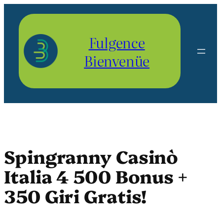
Aller
au
contenu
Fulgence
Bienvenüe
Spingranny Casinò
Italia 4 500 Bonus +
350 Giri Gratis!