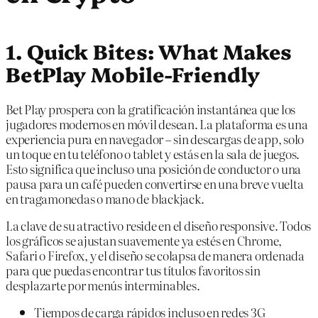
1. Quick Bites: What Makes
BetPlay Mobile-Friendly
Bet Play prospera con la gratificación instantánea que los
jugadores modernos en móvil desean. La plataforma es una
experiencia pura en navegador – sin descargas de app, solo
un toque en tu teléfono o tablet y estás en la sala de juegos.
Esto significa que incluso una posición de conductor o una
pausa para un café pueden convertirse en una breve vuelta
en tragamonedas o mano de blackjack.
La clave de su atractivo reside en el diseño responsive. Todos
los gráficos se ajustan suavemente ya estés en Chrome,
Safari o Firefox, y el diseño se colapsa de manera ordenada
para que puedas encontrar tus títulos favoritos sin
desplazarte por menús interminables.
Tiempos de carga rápidos incluso en redes 3G