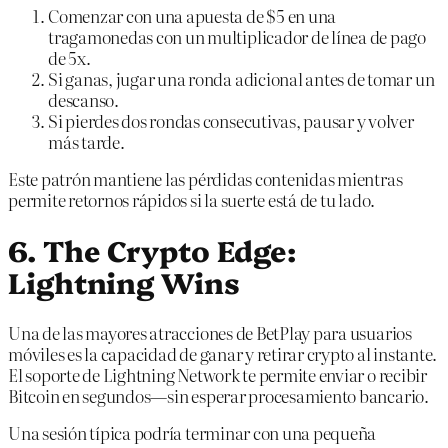
Comenzar con una apuesta de $5 en una
tragamonedas con un multiplicador de línea de pago
de 5x.
Si ganas, jugar una ronda adicional antes de tomar un
descanso.
Si pierdes dos rondas consecutivas, pausar y volver
más tarde.
Este patrón mantiene las pérdidas contenidas mientras
permite retornos rápidos si la suerte está de tu lado.
6. The Crypto Edge:
Lightning Wins
Una de las mayores atracciones de BetPlay para usuarios
móviles es la capacidad de ganar y retirar crypto al instante.
El soporte de Lightning Network te permite enviar o recibir
Bitcoin en segundos—sin esperar procesamiento bancario.
Una sesión típica podría terminar con una pequeña