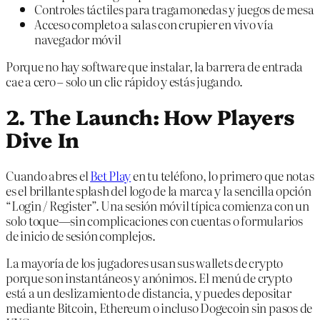
Controles táctiles para tragamonedas y juegos de mesa
Acceso completo a salas con crupier en vivo vía
navegador móvil
Porque no hay software que instalar, la barrera de entrada
cae a cero – solo un clic rápido y estás jugando.
2. The Launch: How Players
Dive In
Cuando abres el
Bet Play
en tu teléfono, lo primero que notas
es el brillante splash del logo de la marca y la sencilla opción
“Login / Register”. Una sesión móvil típica comienza con un
solo toque—sin complicaciones con cuentas o formularios
de inicio de sesión complejos.
La mayoría de los jugadores usan sus wallets de crypto
porque son instantáneos y anónimos. El menú de crypto
está a un deslizamiento de distancia, y puedes depositar
mediante Bitcoin, Ethereum o incluso Dogecoin sin pasos de