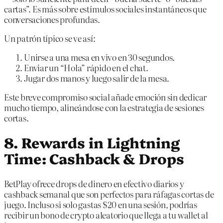
cartas”. Es más sobre estímulos sociales instantáneos que
conversaciones profundas.
Un patrón típico se ve así:
Unirse a una mesa en vivo en 30 segundos.
Enviar un “Hola” rápido en el chat.
Jugar dos manos y luego salir de la mesa.
Este breve compromiso social añade emoción sin dedicar
mucho tiempo, alineándose con la estrategia de sesiones
cortas.
8. Rewards in Lightning
Time: Cashback & Drops
BetPlay ofrece drops de dinero en efectivo diarios y
cashback semanal que son perfectos para ráfagas cortas de
juego. Incluso si solo gastas $20 en una sesión, podrías
recibir un bono de crypto aleatorio que llega a tu wallet al