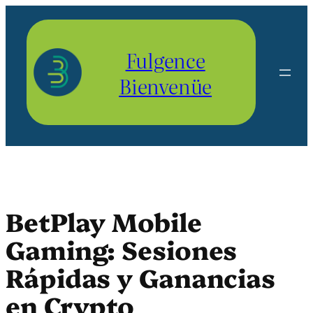
Aller
au
contenu
Fulgence
Bienvenüe
BetPlay Mobile
Gaming: Sesiones
Rápidas y Ganancias
en Crypto