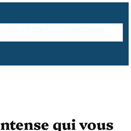
ysique-Chimie
MATHS
Nouveautés
 connecter
intense qui vous