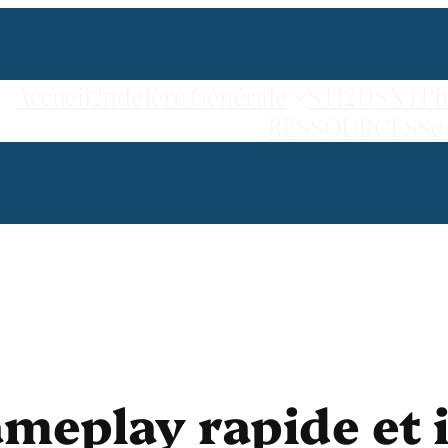
Accueil
2nde
1ère Générale
STI2D
SNT
Ph
RESSOURCES
Se
meplay rapide et 