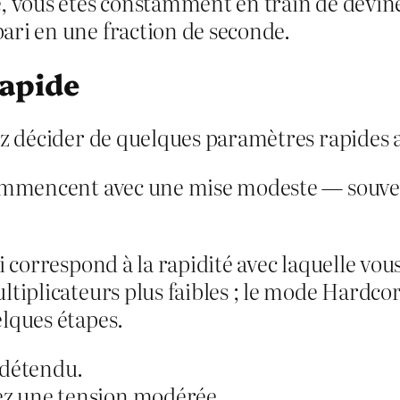
, vous êtes constamment en train de deviner
ari en une fraction de seconde.
rapide
z décider de quelques paramètres rapides ad
commencent avec une mise modeste — souvent
ui correspond à la rapidité avec laquelle vou
tiplicateurs plus faibles ; le mode Hardcore
lques étapes.
 détendu.
ez une tension modérée.