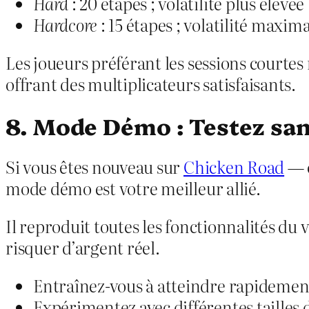
Hard
: 20 étapes ; volatilité plus élevé
Hardcore
: 15 étapes ; volatilité maxi
Les joueurs préférant les sessions courte
offrant des multiplicateurs satisfaisants.
8. Mode Démo : Testez san
Si vous êtes nouveau sur
Chicken Road
— o
mode démo est votre meilleur allié.
Il reproduit toutes les fonctionnalités d
risquer d’argent réel.
Entraînez-vous à atteindre rapidement
Expérimentez avec différentes tailles d