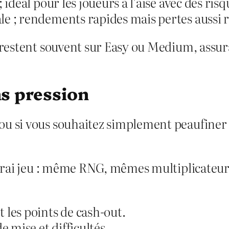
e ; idéal pour les joueurs à l’aise avec des r
male ; rendements rapides mais pertes aussi 
s restent souvent sur Easy ou Medium, assur
s pression
u si vous souhaitez simplement peaufiner v
u vrai jeu : même RNG, mêmes multiplicateu
 les points de cash‑out.
e mise et difficultés.