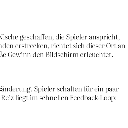
Nische geschaffen, die Spieler anspricht,
den erstrecken, richtet sich dieser Ort an
oße Gewinn den Bildschirm erleuchtet.
änderung. Spieler schalten für ein paar
 Reiz liegt im schnellen Feedback‑Loop: