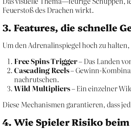
Das visuelle Thema—feurige Schuppen, le
Feuerstoß des Drachen wirkt.
3. Features, die schnelle 
Um den Adrenalinspiegel hoch zu halten, 
Free Spins Trigger
– Das Landen von
Cascading Reels
– Gewinn‑Kombinati
nachrutschen.
Wild Multipliers
– Ein einzelner Wil
Diese Mechanismen garantieren, dass jed
4. Wie Spieler Risiko be