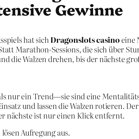
ntensive Gewinne
sspiels hat sich
Dragonslots casino
eine 
Statt Marathon-Sessions, die sich über Stun
und die Walzen drehen, bis der nächste gr
ls nur ein Trend—sie sind eine Mentalitäts
nsatz und lassen die Walzen rotieren. Der
er nächste ist nur einen Klick entfernt.
lösen Aufregung aus.