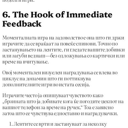
6. The Hook of Immediate
Feedback
Моменталната игра на задоволство е она што ги држи
играчите да се враќаат за повеќе спинови. Точно по
застанувањето на лентите, ги гледате вашите добивки
или загуби веднаш—без одложувања со картички или
време на вчитување.
Овој моментален визуелен наградувања се влева во
циклус на допамин што ги поттикнува
дополнителните игри во истата сесија.
Играчите често ја опишуваат чувството како
„брзината што ја добивате кога ќе погодите џекпот на
вашиот телефон за време на ручек.“ Тоа е зависно
затоа што се чувствува едноставно и наградувачки.
Лентите се врти и застануваат за неколку