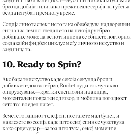
брзо да добијат или како преживеале серија на губења
без да изгубат премногу време.
Социјалниот аспект исто така обезбедува надворешен
сигнал за темпо: гледањето на некој друг брзо
добивање може да ве поттикне да се обидете повторно,
создавајќи фидбек циклус меѓу личното искуство и
заедницата.
10. Ready to Spin?
Ако барате искуство каде секоја секунда брои и
добивките доаѓаат брзо, Roobet нуди токму такво
опкружување—кратки експлозии на акција,
моментален повратен одговор, и мобилна погодност
сето тоа во еден пакет.
Земете го вашиот телефон, поставете мал буџет, и
навлезете во сесија каде што секој спин се чувствува
како срцев удар—затоа што тука, секој момент е