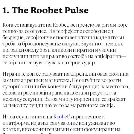
1. The Roobet Pulse
Кога се најавувате на Roobet, ве пречекува ритам кој е
тешко да се одолее. Интерфејсот е ослободен од
безредие, секој копче е поставено точно каде што ви
треба за брзо донесување одлука. Звучниот пејзаж е
изграден околу брзи кликови и кратки музички
исклучоци што ве држат во состојба на anticipation—
секој спин се чувствува како срцев удар.
Играчите кои се радуваат на адреналин оваа околина
ја сметаат речиси магнетска. Не се губите во долги
туторијали или бесконечни бонус рунди; наместо тоа,
секоја игра е дизајнирана да достави резултат за
неколку секунди. Затоа многу корисници се враќаат
за неколку рунди наместо за маратонска сесија.
И тоа е суштината на
Roobet
’s привлечност:
платформа која наградува оние кои уживаат во
кратки, високо-интензивни сесии фокусирани на