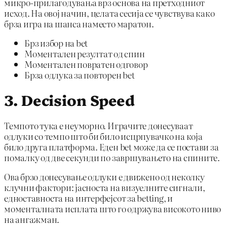
микро‑прилагодувања врз основа на претходниот
исход. На овој начин, целата сесија се чувствува како
брза игра на шанса наместо маратон.
Брз избор на bet
Моментален резултат од спин
Моментален повратен одговор
Брза одлука за повторен bet
3. Decision Speed
Темпото тука е неуморно. Играчите донесуваат
одлуки со темпо што би било исцрпувачко на која
било друга платформа. Еден bet може да се постави за
помалку од две секунди по завршувањето на спините.
Ова брзо донесување одлуки е движено од неколку
клучни фактори: јасноста на визуелните сигнали,
едноставноста на интерфејсот за betting, и
моменталната исплата што го одржува високото ниво
на ангажман.