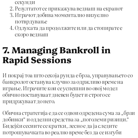
секунди
Резултатот се прикажува веднаш на екранот
Играчот добива моментално визуелно
потврдување
Одлуката да продолжите или да стопирате е
скоро веднаш
7. Managing Bankroll in
Rapid Sessions
И покрај тоа што секоја рунда е брза, управувањето со
банкролот останува клучно за одржливо време на
играње. Играчите кои се успешни во овој модел
обично поставуваат дневен буџет и строго се
придржуваат до него.
Обична стратегија е да се одвои одредена сума за „брзи
добивки“ и одделни средства за „поголеми ризици.“
Бидејќи сесиите се кратки, лесно е да ја следите
потрошувачката во реално време без да се изгуби