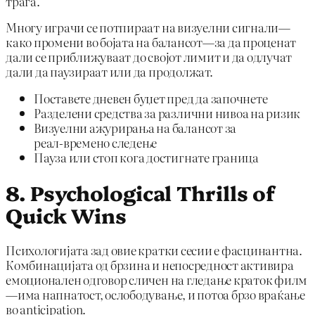
трага.
Многу играчи се потпираат на визуелни сигнали—
како промени во бојата на балансот—за да проценат
дали се приближуваат до својот лимит и да одлучат
дали да паузираат или да продолжат.
Поставете дневен буџет пред да започнете
Разделени средства за различни нивоа на ризик
Визуелни ажурирања на балансот за
реал‑времено следење
Пауза или стоп кога достигнате граница
8. Psychological Thrills of
Quick Wins
Психологијата зад овие кратки сесии е фасцинантна.
Комбинацијата од брзина и непосредност активира
емоционален одговор сличен на гледање краток филм
—има напнатост, ослободување, и потоа брзо враќање
во anticipation.