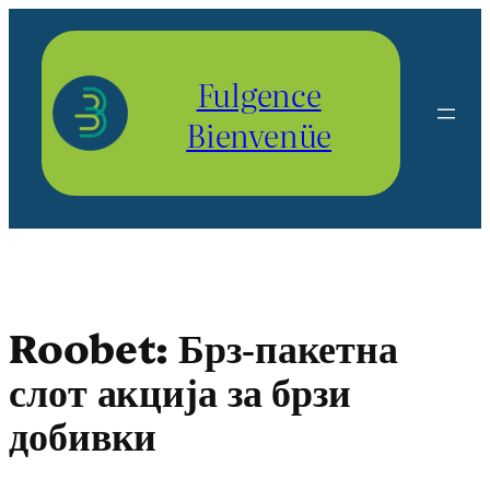
Aller
au
contenu
Fulgence
Bienvenüe
Roobet: Брз‑пакетна
слот акција за брзи
добивки