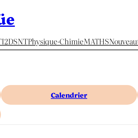
üe
TI2D
SNT
Physique-Chimie
MATHS
Nouveau
Calendrier