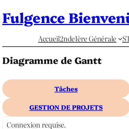
Fulgence Bienven
Aller
au
contenu
Accueil
2nde
1ère Générale
S
Diagramme de Gantt
Tâches
GESTION DE PROJETS
Connexion requise.