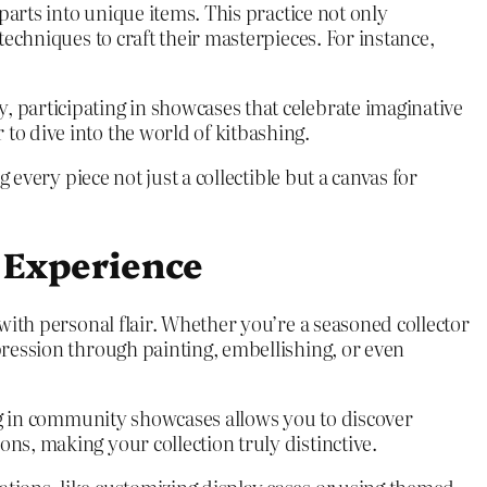
parts into unique items. This practice not only
techniques to craft their masterpieces. For instance,
, participating in showcases that celebrate imaginative
to dive into the world of kitbashing.
 every piece not just a collectible but a canvas for
 Experience
 with personal flair. Whether you’re a seasoned collector
pression through painting, embellishing, or even
ting in community showcases allows you to discover
ns, making your collection truly distinctive.