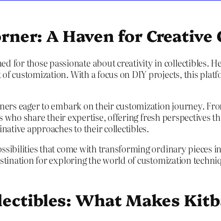
rner: A Haven for Creative 
for those passionate about creativity in collectibles. He
t of customization. With a focus on DIY projects, this plat
eginners eager to embark on their customization journey. 
tists who share their expertise, offering fresh perspective
native approaches to their collectibles.
possibilities that come with transforming ordinary pieces
destination for exploring the world of customization techn
ollectibles: What Makes Kit