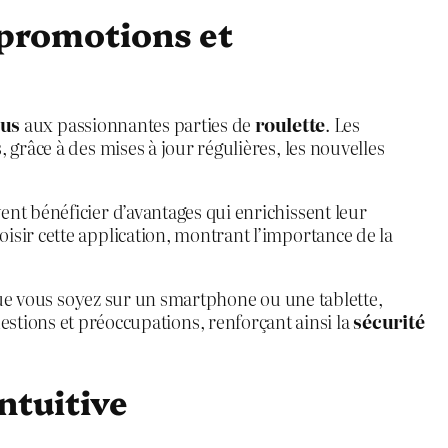
, promotions et
ous
aux passionnantes parties de
roulette
. Les
grâce à des mises à jour régulières, les nouvelles
ent bénéficier d’avantages qui enrichissent leur
sir cette application, montrant l’importance de la
ue vous soyez sur un smartphone ou une tablette,
s questions et préoccupations, renforçant ainsi la
sécurité
intuitive