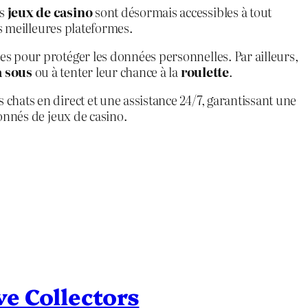
es
jeux de casino
sont désormais accessibles à tout
es meilleures plateformes.
es pour protéger les données personnelles. Par ailleurs,
 sous
ou à tenter leur chance à la
roulette
.
chats en direct et une assistance 24/7, garantissant une
ionnés de jeux de casino.
ve Collectors