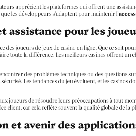
isateurs apprécient les plateformes qui offrent une assistan
el que les développeurs s’adaptent pour maintenir l’
access
et assistance pour les joue
nce des joueurs de jeux de casino en ligne. Que ce soit pou
ire toute la différence. Les meilleurs casinos offrent un c
ncontrer des problèmes techniques ou des questions sur la
écurisé. Les tendances du jeu évoluent, et les casinos do
aux joueurs de résoudre leurs préoccupations à tout moment.
e client, car cela reflète souvent la qualité globale de la 
on et avenir des applicatio