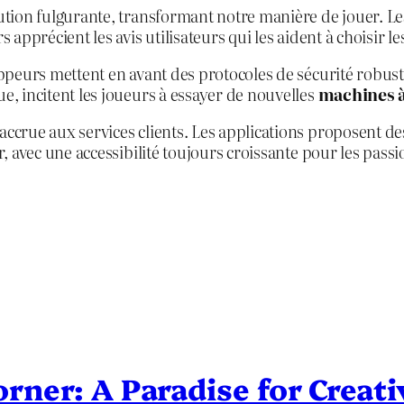
ution fulgurante, transformant notre manière de jouer. L
apprécient les avis utilisateurs qui les aident à choisir l
ppeurs mettent en avant des protocoles de sécurité robust
, incitent les joueurs à essayer de nouvelles
machines à
crue aux services clients. Les applications proposent des 
, avec une accessibilité toujours croissante pour les pass
rner: A Paradise for Creati