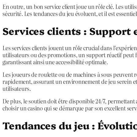
En outre, un bon service client joue un rôle clé. Les util
sécurité. Les tendances du jeu évoluent, et il est essenti
Services clients : Support 
Les services clients jouent un rôle crucial dans l’expérie
utilisateurs ou des promotions, un support réactif peut fa
garantissant ainsi une accessibilité optimale.
Les joueurs de roulette ou de machines à sous peuvent re
rapidement, assurant un environnement de jeu serein et s
utilisateurs.
De plus, le soutien doit être disponible 24/7, permettant 
choisir un casino qui se démarque par son excellent servic
Tendances du jeu : Évoluti