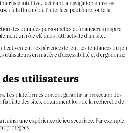
nterface intuitive, facilitant la navigation entre les
ous
, où la fluidité de l’interface peut faire toute la
ction des données personnelles et financières inspire
ement un rôle clé dans l’attractivité d’un site.
nificativement l’expérience de jeu. Les tendances du jeu
 utilisateurs en matière d’accessibilité et d’ergonomie
 des utilisateurs
rs. Les plateformes doivent garantir la protection des
 fiabilité des sites, notamment lors de la recherche de
ant ainsi une expérience de jeu sécurisée. Par exemple,
nt protégées.