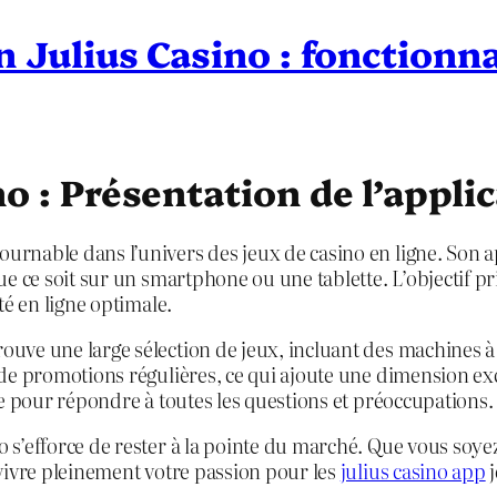
n Julius Casino : fonctionn
o : Présentation de l’applic
urnable dans l’univers des jeux de casino en ligne. Son a
e ce soit sur un smartphone ou une tablette. L’objectif pri
té en ligne optimale.
ouve une large sélection de jeux, incluant des machines à
de promotions régulières, ce qui ajoute une dimension exci
le pour répondre à toutes les questions et préoccupations.
 s’efforce de rester à la pointe du marché. Que vous soye
 vivre pleinement votre passion pour les
julius casino app
j