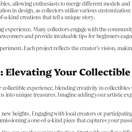
ctibles, allowing enthusiasts to merge different models and 
ion in design, as collectors utilize various customization 
f-a-kind creations that tell a unique story.
ing experience. Many collectors engage with the community
ewcomers and provide invaluable tips for beginners eager 
periment. Each project reflects the creator’s vision, making
 Elevating Your Collectible
ollectible experience, blending creativity in collectibles
ems into unique treasures. Imagine adding your artistic ex
 to new heights. Engaging with local creators or participa
missioning a one-of-a-kind piece that captures your passio