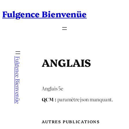
Aller
au
Fulgence Bienvenüe
contenu
ANGLAIS
Fulgence Bienvenüe
Anglais 5e
QCM :
paramètre json manquant.
AUTRES PUBLICATIONS