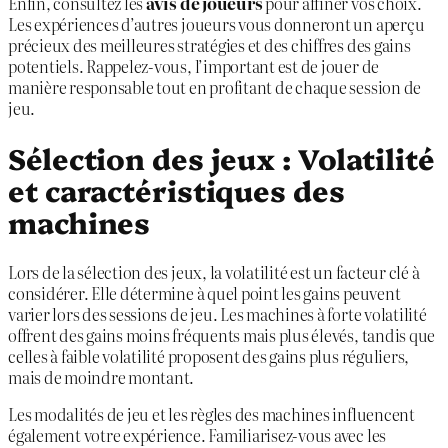
Enfin, consultez les
avis de joueurs
pour affiner vos choix.
Les expériences d’autres joueurs vous donneront un aperçu
précieux des meilleures stratégies et des chiffres des gains
potentiels. Rappelez-vous, l’important est de jouer de
manière responsable tout en profitant de chaque session de
jeu.
Sélection des jeux : Volatilité
et caractéristiques des
machines
Lors de la sélection des jeux, la volatilité est un facteur clé à
considérer. Elle détermine à quel point les gains peuvent
varier lors des sessions de jeu. Les machines à forte volatilité
offrent des gains moins fréquents mais plus élevés, tandis que
celles à faible volatilité proposent des gains plus réguliers,
mais de moindre montant.
Les modalités de jeu et les règles des machines influencent
également votre expérience. Familiarisez-vous avec les