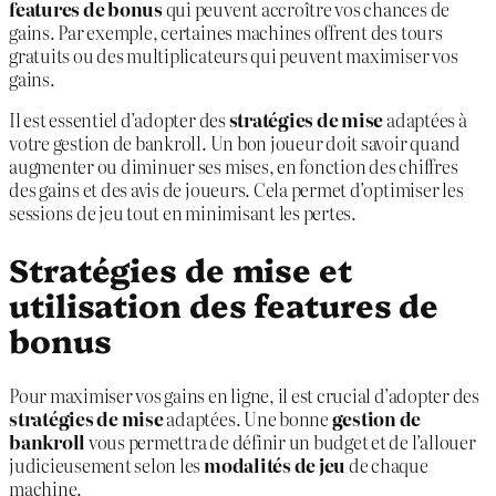
features de bonus
qui peuvent accroître vos chances de
gains. Par exemple, certaines machines offrent des tours
gratuits ou des multiplicateurs qui peuvent maximiser vos
gains.
Il est essentiel d’adopter des
stratégies de mise
adaptées à
votre gestion de bankroll. Un bon joueur doit savoir quand
augmenter ou diminuer ses mises, en fonction des chiffres
des gains et des avis de joueurs. Cela permet d’optimiser les
sessions de jeu tout en minimisant les pertes.
Stratégies de mise et
utilisation des features de
bonus
Pour maximiser vos gains en ligne, il est crucial d’adopter des
stratégies de mise
adaptées. Une bonne
gestion de
bankroll
vous permettra de définir un budget et de l’allouer
judicieusement selon les
modalités de jeu
de chaque
machine.