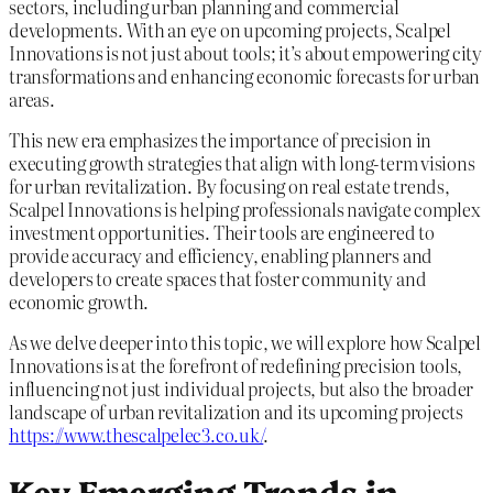
sectors, including urban planning and commercial
developments. With an eye on upcoming projects, Scalpel
Innovations is not just about tools; it’s about empowering city
transformations and enhancing economic forecasts for urban
areas.
This new era emphasizes the importance of precision in
executing growth strategies that align with long-term visions
for urban revitalization. By focusing on real estate trends,
Scalpel Innovations is helping professionals navigate complex
investment opportunities. Their tools are engineered to
provide accuracy and efficiency, enabling planners and
developers to create spaces that foster community and
economic growth.
As we delve deeper into this topic, we will explore how Scalpel
Innovations is at the forefront of redefining precision tools,
influencing not just individual projects, but also the broader
landscape of urban revitalization and its upcoming projects
https://www.thescalpelec3.co.uk/
.
Key Emerging Trends in