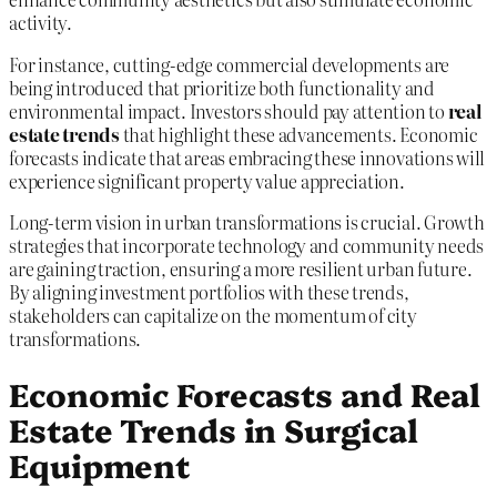
activity.
For instance, cutting-edge commercial developments are
being introduced that prioritize both functionality and
environmental impact. Investors should pay attention to
real
estate trends
that highlight these advancements. Economic
forecasts indicate that areas embracing these innovations will
experience significant property value appreciation.
Long-term vision in urban transformations is crucial. Growth
strategies that incorporate technology and community needs
are gaining traction, ensuring a more resilient urban future.
By aligning investment portfolios with these trends,
stakeholders can capitalize on the momentum of city
transformations.
Economic Forecasts and Real
Estate Trends in Surgical
Equipment