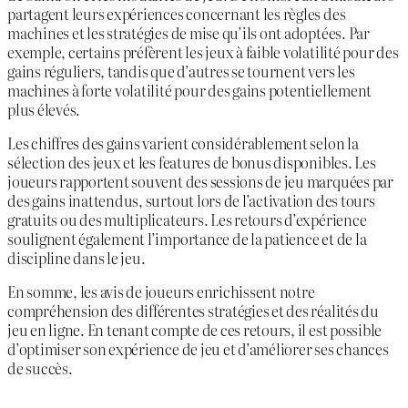
partagent leurs expériences concernant les règles des
machines et les stratégies de mise qu’ils ont adoptées. Par
exemple, certains préfèrent les jeux à faible volatilité pour des
gains réguliers, tandis que d’autres se tournent vers les
machines à forte volatilité pour des gains potentiellement
plus élevés.
Les chiffres des gains varient considérablement selon la
sélection des jeux et les features de bonus disponibles. Les
joueurs rapportent souvent des sessions de jeu marquées par
des gains inattendus, surtout lors de l’activation des tours
gratuits ou des multiplicateurs. Les retours d’expérience
soulignent également l’importance de la patience et de la
discipline dans le jeu.
En somme, les avis de joueurs enrichissent notre
compréhension des différentes stratégies et des réalités du
jeu en ligne. En tenant compte de ces retours, il est possible
d’optimiser son expérience de jeu et d’améliorer ses chances
de succès.