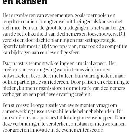
en kansen
Het organiseren van evenementen, zoals toernooien en
jeugdtoernooien, brengt zowel uitdagingen als kansen met
zich mee. Een van de grootste uitdagingen is het waarborgen
van de betrokkenheid van deelnemers en toeschouwers. Dit
vereist een doordachte planning en marketingstrategie.
Sportiviteit moet altijd voorop staan, maar ook de competitie
kan bijdragen aan een levendige sfeer.
Daarnaast is teamontwikkeling een cruciaal aspect. Het
creëren van een omgeving waarin teams zich kunnen
ontwikkelen, bevordert niet alleen hun vaardigheden, maar
ook de participatie van iedereen. Door prijzen en erkenning te
bieden, kunnen organisatoren de motivatie van deelnemers
verhogen en een positieve ervaring creëren.
Een succesvolle organisatie van evenementen vraagt om
samenwerking tussen verschillende belanghebbenden. Dit
kan variëren van sponsors tot lokale gemeenschappen. Door
deze verbindingen te versterken, ontstaan er nieuwe kansen
voor groei en innovatie in de evenementensector.