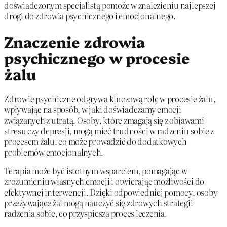
doświadczonym specjalistą pomoże w znalezieniu najlepszej
drogi do zdrowia psychicznego i emocjonalnego.
Znaczenie zdrowia
psychicznego w procesie
żalu
Zdrowie psychiczne odgrywa kluczową rolę w procesie żalu,
wpływając na sposób, w jaki doświadczamy emocji
związanych z utratą. Osoby, które zmagają się z objawami
stresu czy depresji, mogą mieć trudności w radzeniu sobie z
procesem żalu, co może prowadzić do dodatkowych
problemów emocjonalnych.
Terapia może być istotnym wsparciem, pomagając w
zrozumieniu własnych emocji i otwierając możliwości do
efektywnej interwencji. Dzięki odpowiedniej pomocy, osoby
przeżywające żal mogą nauczyć się zdrowych strategii
radzenia sobie, co przyspiesza proces leczenia.