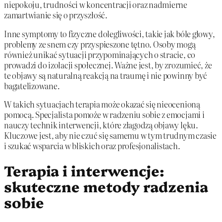
niepokoju, trudności w koncentracji oraz nadmierne
zamartwianie się o przyszłość.
Inne symptomy to fizyczne dolegliwości, takie jak bóle głowy,
problemy ze snem czy przyspieszone tętno. Osoby mogą
również unikać sytuacji przypominających o stracie, co
prowadzi do izolacji społecznej. Ważne jest, by zrozumieć, że
te objawy są naturalną reakcją na traumę i nie powinny być
bagatelizowane.
W takich sytuacjach terapia może okazać się nieocenioną
pomocą. Specjalista pomoże w radzeniu sobie z emocjami i
nauczy technik interwencji, które złagodzą objawy lęku.
Kluczowe jest, aby nie czuć się samemu w tym trudnym czasie
i szukać wsparcia w bliskich oraz profesjonalistach.
Terapia i interwencje:
skuteczne metody radzenia
sobie