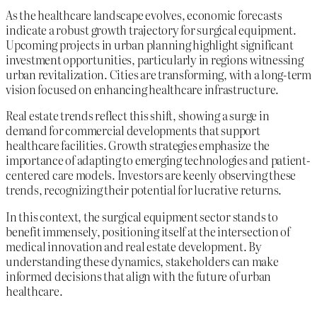
As the healthcare landscape evolves, economic forecasts
indicate a robust growth trajectory for surgical equipment.
Upcoming projects in urban planning highlight significant
investment opportunities, particularly in regions witnessing
urban revitalization. Cities are transforming, with a long-term
vision focused on enhancing healthcare infrastructure.
Real estate trends reflect this shift, showing a surge in
demand for commercial developments that support
healthcare facilities. Growth strategies emphasize the
importance of adapting to emerging technologies and patient-
centered care models. Investors are keenly observing these
trends, recognizing their potential for lucrative returns.
In this context, the surgical equipment sector stands to
benefit immensely, positioning itself at the intersection of
medical innovation and real estate development. By
understanding these dynamics, stakeholders can make
informed decisions that align with the future of urban
healthcare.