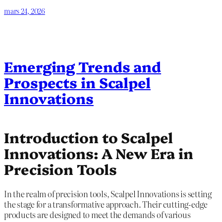
mars 24, 2026
Emerging Trends and
Prospects in Scalpel
Innovations
Introduction to Scalpel
Innovations: A New Era in
Precision Tools
In the realm of precision tools, Scalpel Innovations is setting
the stage for a transformative approach. Their cutting-edge
products are designed to meet the demands of various