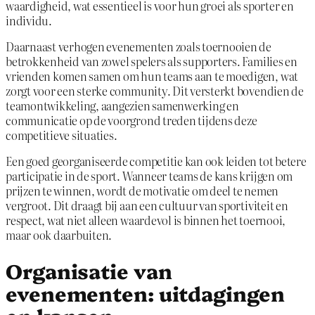
waardigheid, wat essentieel is voor hun groei als sporter en
individu.
Daarnaast verhogen evenementen zoals toernooien de
betrokkenheid van zowel spelers als supporters. Families en
vrienden komen samen om hun teams aan te moedigen, wat
zorgt voor een sterke community. Dit versterkt bovendien de
teamontwikkeling, aangezien samenwerking en
communicatie op de voorgrond treden tijdens deze
competitieve situaties.
Een goed georganiseerde competitie kan ook leiden tot betere
participatie in de sport. Wanneer teams de kans krijgen om
prijzen te winnen, wordt de motivatie om deel te nemen
vergroot. Dit draagt bij aan een cultuur van sportiviteit en
respect, wat niet alleen waardevol is binnen het toernooi,
maar ook daarbuiten.
Organisatie van
evenementen: uitdagingen