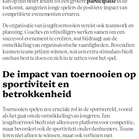
kan op zijn beurt leiden tot een grotere
participatie
in de
toekomst, aangezien jonge spelers de positieve impact van
competitieve evenementen ervaren.
De organisatie van jeugdtoernooien vereist ook teamwork en
planning. Coaches en vrijwilligers werken samen om een
succesvol evenement te creëren, wat bijdraagt aan de
ontwikkeling van organisatorische vaardigheden. Bovendien
kunnen teams prijzen winnen, wat een extra stimulans biedt
om hun best te doen en zich in te zetten voor het spel.
De impact van toernooien op
sportiviteit en
betrokkenheid
Toernooien spelen een cruciale rol in de sportwereld, vooral
als het gaat om de ontwikkeling van jongeren. Een
jeugdtoernooi biedt niet alleen een platform voor competitie,
maar bevordert ook de sportiviteit onder deelnemers. Teams
leren niet alleen te winnen, maar ook verliezen met