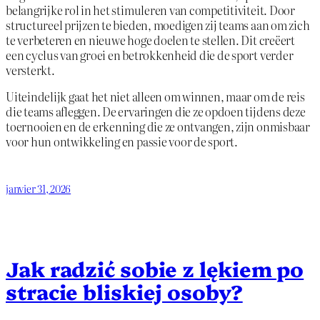
belangrijke rol in het stimuleren van competitiviteit. Door
structureel prijzen te bieden, moedigen zij teams aan om zich
te verbeteren en nieuwe hoge doelen te stellen. Dit creëert
een cyclus van groei en betrokkenheid die de sport verder
versterkt.
Uiteindelijk gaat het niet alleen om winnen, maar om de reis
die teams afleggen. De ervaringen die ze opdoen tijdens deze
toernooien en de erkenning die ze ontvangen, zijn onmisbaar
voor hun ontwikkeling en passie voor de sport.
janvier 31, 2026
Jak radzić sobie z lękiem po
stracie bliskiej osoby?